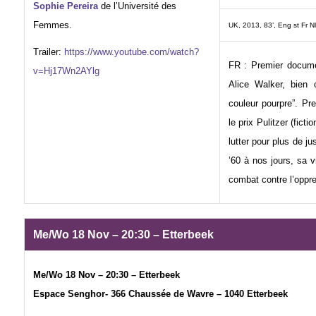
Sophie Pereira
de l’Université des
Femmes.
UK, 2013, 83’, Eng st Fr Nl
Trailer:
https://www.youtube.com/watch?
FR : Premier documen
v=Hj17Wn2AYlg
Alice Walker, bien
couleur pourpre”. P
le prix Pulitzer (fict
lutter pour plus de ju
’60 à nos jours, sa vi
combat contre l’oppr
Me/Wo 18 Nov – 20:30 – Etterbeek
Me/Wo 18 Nov – 20:30 – Etterbeek
Espace Senghor- 366 Chaussée de Wavre – 1040 Etterbeek