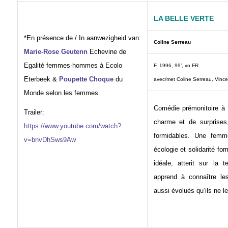
LA BELLE VERTE
*En présence de / In aanwezigheid van:
Coline Serreau
Marie-Rose Geutenn
Echevine de
Egalité femmes-hommes à Ecolo
F, 1996, 99’, vo FR
Eterbeek &
Poupette Choque
du
avec/met Coline Serreau, Vincen
Monde selon les femmes.
Comédie prémonitoire à 
Trailer:
charme et de surprises
https://www.youtube.com/watch?
formidables. Une femm
v=bnvDhSws9Aw
écologie et solidarité fo
idéale, atterit sur la 
apprend à connaître le
aussi évolués qu’ils ne le