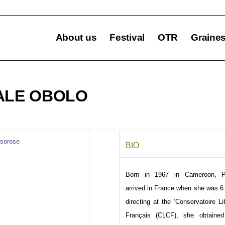
About us
Festival
OTR
Graine
ALE OBOLO
BIO
Born in 1967 in Cameroon, P
arrived in France when she was 6.
directing at the ‘Conservatoire 
Français (CLCF), she obtaine