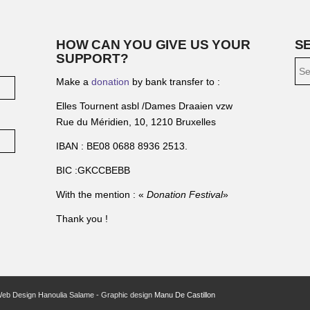
HOW CAN YOU GIVE US YOUR
S
SUPPORT?
Make a
donation
by bank transfer to :
Elles Tournent asbl /Dames Draaien vzw
Rue du Méridien, 10, 1210 Bruxelles
IBAN : BE08 0688 8936 2513.
BIC :GKCCBEBB
With the mention : «
Donation Festival
»
Thank you !
Web Design Hanoulia Salame - Graphic design
Manu De Castillon