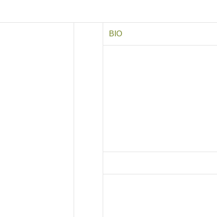
BIO
FILMOGRAPHY
2009: Un Transport en commun
2006: Deweneti