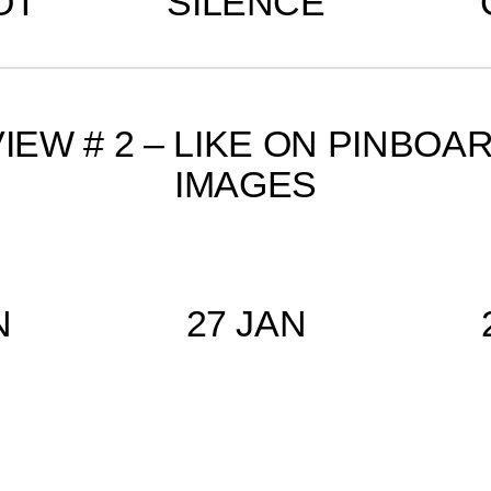
OT
SILENCE
IEW # 2 – LIKE ON PINBOA
IMAGES
N
27 JAN
rs
Speed Sisters
S