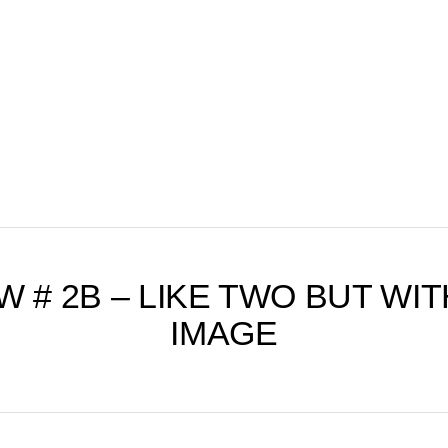
rs
Speed Sisters
S
rs
Speed Sisters
S
W # 2B – LIKE TWO BUT WIT
IMAGE