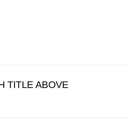
peed Sisters
Speed Sisters
peed Sisters
Speed Sisters
H TITLE ABOVE