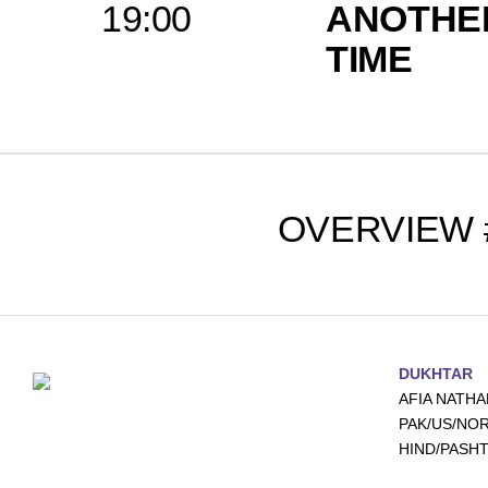
19:00
ANOTHE
TIME
OVERVIEW #
DUKHTAR
AFIA NATHA
PAK/US/NORV
HIND/PASHT