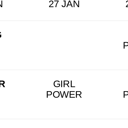
N
27 JAN
G
R
GIRL
POWER