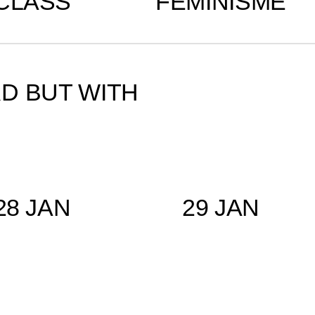
CLASS
FEMINISME
RD BUT WITH
28 JAN
29 JAN
peed Sisters
Speed Sisters