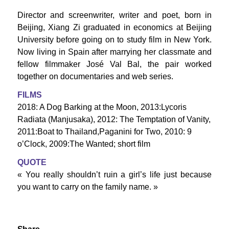
Director and scre
enwriter, writer and poet, born in
Beijing, Xiang Zi graduated in economics at Beijing
University before going on to study film in New York.
Now living in Spain after marrying her classmate and
fellow filmmaker José Val Bal, the pair worked
together on documentaries and web series.
FILMS
2018: A Dog Barking at the Moon, 2013:Lycoris
Radiata (Manjusaka), 2012: The Temptation of Vanity,
2011:Boat to Thailand,Paganini for Two, 2010: 9
o’Clock, 2009:The Wanted; short film
QUOTE
« You really shouldn’t ruin a girl’s life just because
you want to carry on the family name. »