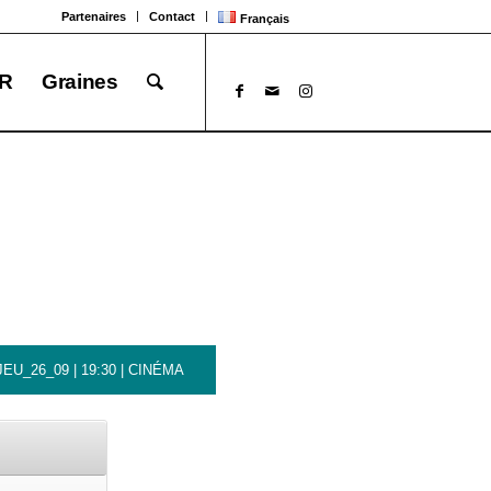
Partenaires
Contact
Français
R
Graines
JEU_26_09 | 19:30 | CINÉMA