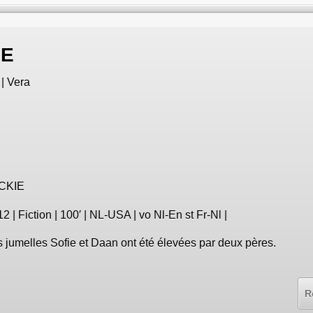
IE
| Vera
CKIE
2 | Fiction | 100′ | NL-USA | vo Nl-En st Fr-Nl |
 jumelles Sofie et Daan ont été élevées par deux pères.
R