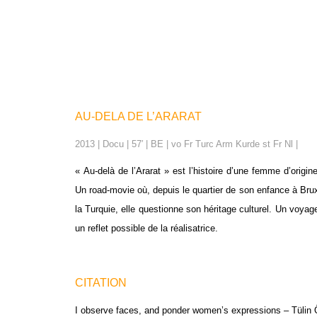
AU-DELA DE L’ARARAT
2013 | Docu | 57′ | BE | vo Fr Turc Arm Kurde st Fr Nl |
« Au-delà de l’Ararat » est l’histoire d’une femme d’origin
Un road-movie où, depuis le quartier de son enfance à Bru
la Turquie, elle questionne son héritage culturel. Un voy
un reflet possible de la réalisatrice.
CITATION
I observe faces, and ponder women’s expressions – Tülin