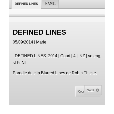
NAMEt
DEFINED LINES
DEFINED LINES
05/09/2014 | Marie
DEFINED LINES 2014 | Court | 4′ | NZ | vo eng,
st Fr Nl
Parodie du clip Blurred Lines de Robin Thicke.
Next
Read More...