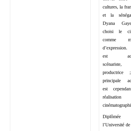
cultures, la fra
et la sénégal
Dyana Ga
choisi le c
comme mo
d’expression.
est actr
scénariste,
productrice
principale act
est cependa
réalisation
cinématographi
Diplômée
l’Université de