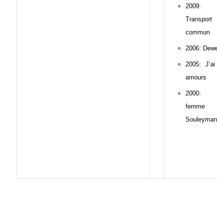
2009:
Transpor
commun
2006: Dewe
2005: J’ai
amours
2000: 
femme 
Souleyman