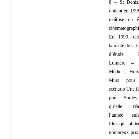
8 – St Denis,
obtient en 199
maîtrise en é
cinématographi
En 1999, ell
lauréate de la 
d’étude L
Lumière – V
Medicis Hor
Murs pour
scénario Une 
pour Souley
qu’elle réal
l’année suiv
film qui obtie
nombreux prix