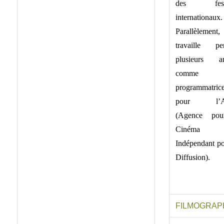
des festi
internationaux.
Parallèlement,
travaille pe
plusieurs a
comme
programmatric
pour l’A
(Agence pou
Cinéma
Indépendant po
Diffusion).
FILMOGRAP