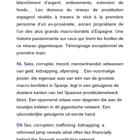
blanchiment d’argent, enlèvements, extorsion de
fonds… Les dessous du réseau de prostitution
espagnol révélés à travers le récit à la première
personne d’un ex-proxénète, ancien propriétaire de
l’un des plus grands macro-bordels d’Espagne. Une
histoire passionnante sur ceux qui tirent les ficelles de
ce réseau gigantesque. Témoignage exceptionnel de
première main.
NL
Seks, corruptie, moord, mensenhandel, witwassen
van geld, kidnapping, afpersing… Een voormalige
pooier, die eigenaar was van één van de grootste
macro-bordelen in Spanje, legt in een getuigenis de
duistere kanten van het Spaanse prostitutienetwerk
bloot. Een spannend relaas over degenen die aan de
touwtjes trekken in dit gigantische netwerk. Een
uitzonderlijke getuigenis uit eerste hand.
EN
Sex, corruption, trafficking, kidnapping: a
reformed pimp reveals what often lies financially
behind the Spanish prostitution network.