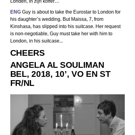
Londen, in zijn koffer…
ENG
Guy is about to take the Eurostar to London for
his daughter’s wedding. But Maissa, 7, from
Kinshasa, has slipped into his suitcase. Her request
is non-negotiable, Guy must take her with him to
London, in his suitcase.
..
CHEERS
ANGELA AL SOULIMAN
BEL, 2018, 10’, VO EN ST
FR/NL