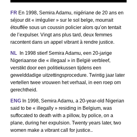
FR
En 1998, Semira Adamu, nigériane de 20 ans en
séjour dit « irrégulier » sur le sol belge, mourrait
étouffée sous un coussin policier alors qu’on tentait
de l’expulser. Vingt ans plus tard, deux femmes
racontent dans un appel vibrant à rendre justice.
NL
In 1998 stierf Semira Adamu, een 20-jarige
Nigeriaanse die « illegaal » in België verbleef,
verstikt door een politiekussen tijdens een
gewelddadige uitzettingsprocedure. Twintig jaar later
vertellen twee vrouwen het verhaal, in een roep om
gerechtheid.
ENG
In 1998, Semira Adamu, a 20-year-old Nigerian
said to be « illegally » residing in Belgium, was
suffocated to death with a pillow, by police, on a
plane, during her expulsion. Twenty years later, two
women make a vibrant call for justice.
.