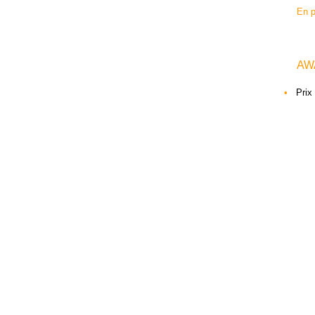
En p
AW
•
Prix