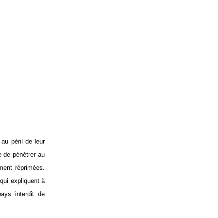
u péril de leur
e de pénétrer au
ment réprimées.
qui expliquent à
pays interdit de