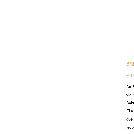
BA
2012
Au B
vie 
Bahr
Elle
quel
révo