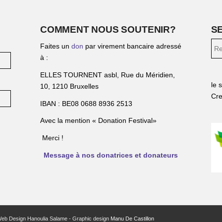
COMMENT NOUS SOUTENIR?
S
Faites un
don
par virement bancaire adressé
à :
ELLES TOURNENT asbl, Rue du Méridien,
le 
10, 1210 Bruxelles
Cre
IBAN : BE08 0688 8936 2513
Avec la mention « Donation Festival»
Merci !
Message à nos donatrices et donateurs
Web Design Hanoulia Salame - Graphic design
Manu De Castillon