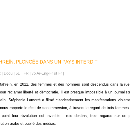
HREÏN, PLONGÉE DANS UN PAYS INTERDIT
 | Docu | 51′ | FR | vo Ar-Eng-Fr st Fr |
ahreïn, en 2012, des femmes et des hommes sont descendus dans la rue a
pour réclamer liberté et démocratie. Il est presque impossible à un journalist
eïn. Stéphanie Lamorré a filmé clandestinement les manifestations violem
 nous rapporte le récit de son immersion, à travers le regard de trois femmes 
 point leur révolution est invisible. Trois destins, trois regards sur ce 
lution arabe et oublié des médias.