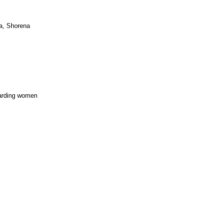
ia, Shorena
egarding women