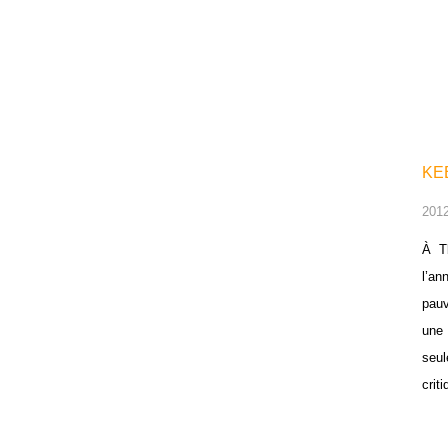
KE
2012
À Tb
l’an
pauv
une 
seul
crit