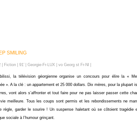
EP SMILING
 | Fiction | 91′ | Georgie-Fr-LUX | vo Georg st Fr-Nl |
ilissi, la télévision géorgienne organise un concours pour élire la « Me
née ». A la clé : un appartement et 25 000 dollars. Dix mères, pour la plupart 
res, vont alors s’affronter et tout faire pour ne pas laisser passer cette ch
vie meilleure. Tous les coups sont permis et les rebondissements ne ma
e règle, garder le sourire ! Un suspense haletant où se côtoient tragédie
ique sociale à l’humour grinçant.