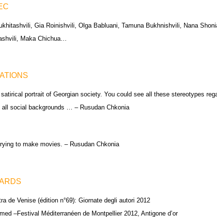
EC
ukhitashvili, Gia Roinishvili, Olga Babluani, Tamuna Bukhnishvili, Nana Shon
ashvili, Maka Chichua…
TATIONS
satirical portrait of Georgian society. You could see all these stereotypes r
 all social backgrounds … – Rusudan Chkonia
trying to make movies. – Rusudan Chkonia
ARDS
ra de Venise (édition n°69): Giornate degli autori 2012
med –Festival Méditerranéen de Montpellier 2012, Antigone d’or