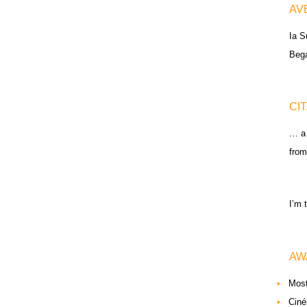
AV
Ia S
Beg
CI
… a 
from
I’m 
AW
•
Most
•
Ciné