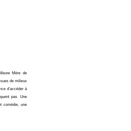
illeure Mère de
issues de milieux
ance d’accéder à
nquent pas. Une
 et comédie, une