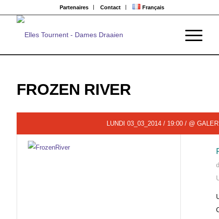
Partenaires
Contact
Français
FROZEN RIVER
LUNDI 03_03_2014 / 19:00 / @ GALE
d
U
U
C