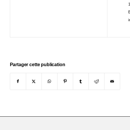
1
E
i
Partager cette publication