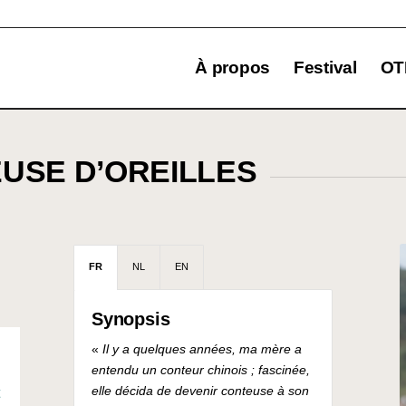
À propos
Festival
OT
USE D’OREILLES
T
FR
NL
EN
Synopsis
«
Il y a quelques années, ma mère a
entendu un conteur chinois ; fascinée,
elle décida de devenir conteuse à son
t