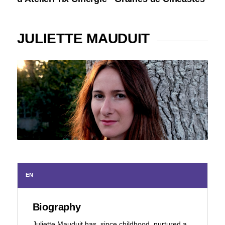
JULIETTE MAUDUIT
EN
Biography
Juliette Mauduit has, since childhood, nurtured a