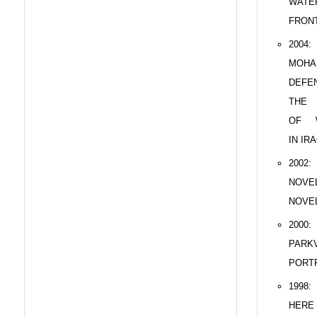
WATE
FRON
2004
MOHA
DEFE
THE 
OF 
IN IR
2002:
NOVE
NOVE
2000:
PARKV
PORT
1998
HERE