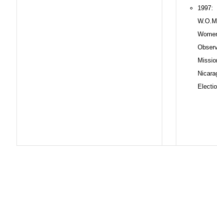
1997:
W.O.M
Women
Observ
Missio
Nicara
Electi