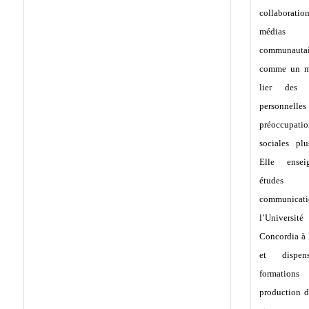
collabora
médias
communautai
comme un m
lier des h
personnell
préoccupatio
sociales plu
Elle ensei
étude
communic
l’Université
Concordia à
et dispe
formati
production 