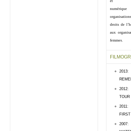
et narr
numériq
organisati
droits de l
aux organis
femmes.
FILMOGR
2013
REME
201
TOUR
2011
FIRST
2007