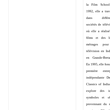
la Film Schoo
1992, elle a trav
dans différe
sociétés de télév
où elle a réalis
films et des l
métrages pou
télévision en In
en Grande-Breta
En 1995, elle fon
première entrep
indépendante De
Classics of Indi
explore des id
symboles et ob
provennant du s