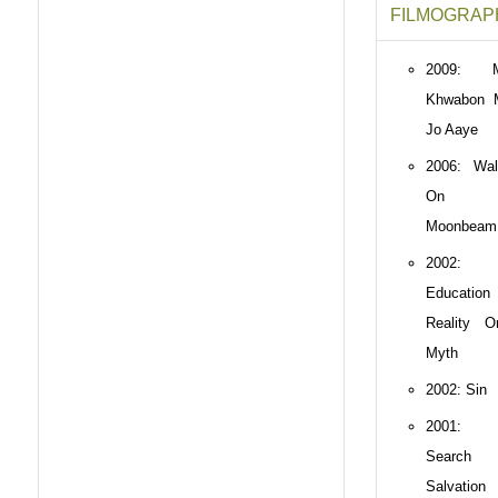
FILMOGRAP
2009: M
Khwabon 
Jo Aaye
2006: Wal
On
Moonbeam
2002:
Educatio
Reality 
Myth
2002: Sin
2001:
Search
Salvation