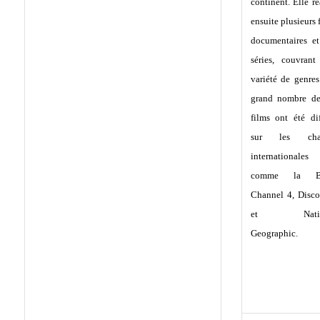
continent. Elle ré
ensuite plusieurs 
documentaires et
séries, couvrant
variété de genre
grand nombre de
films ont été di
sur les chaî
internationales
comme la B
Channel 4, Disco
et Natio
Geographic.