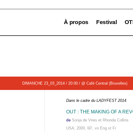
À propos
Festival
OT
DIMANCHE 23_03_2014 / 20:00 / @ Café Central (Bruxelles)
Dans le cadre du LADYFEST 2014.
OUT : THE MAKING OF A RE
de
Sonja de Vries et Rhonda Collins
USA, 2000, 60’, vo Eng st Fr