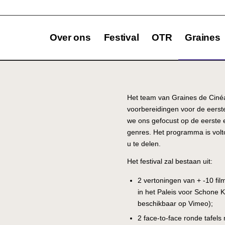
Over ons
Festival
OTR
Graines
Het team van Graines de Cinéa
voorbereidingen voor de eerste 
we ons gefocust op de eerste e
genres. Het programma is volt
u te delen.
Het festival zal bestaan ​​uit:
2 vertoningen van + -10 fi
in het Paleis voor Schone K
beschikbaar op Vimeo);
2 face-to-face ronde tafels