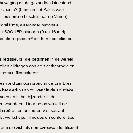
-beweging en de gezondheidstoestand
 cinema? (8 mei in het Paleis voor
– ook online beschikbaar op Vimeo);
gtal films, waaronder nationale
et SOONER-platform (9 tot 16 mei)
met de regisseurs* om hun bedoelingen
.
e regisseurs* die beginnen in de wereld
illen bijdragen aan de zichtbaarheid en
eneratie filmmakers*.
es vond zijn oorsprong in de vzw Elles
 het werk van vrouwen* in de artistieke
meen en in het bijzonder in de
en waardeert. Daartoe ontwikkelt de
het creëren en animeren van sociaal-
ls, workshops, filmclubs en conferenties.
reen die zich als een «vrouw» identificeert