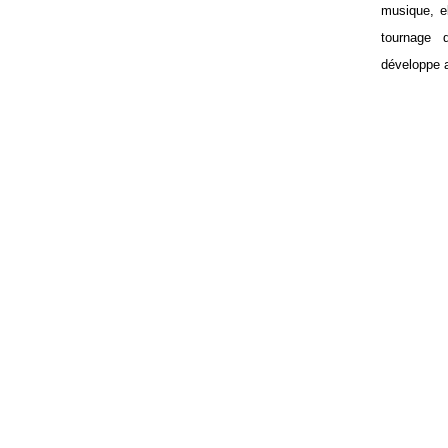
musique, e
tournage 
développe a
FILMOG
••••••jafkjakfj
••••••jafkjakfjaks
••••••jafkjakfjak