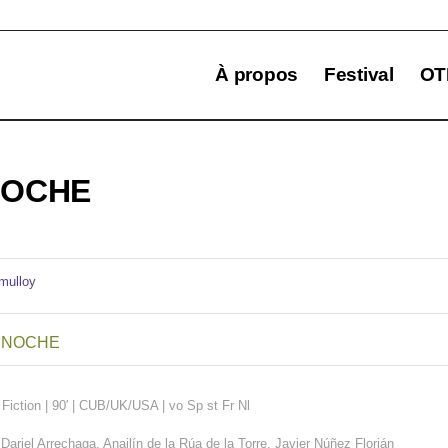
À propos
Festival
OT
NOCHE
 NOCHE
|
Fiction | 90′ | CUB/UK/USA | vo Sp st Fr Nl
Dariel Arrechaga, Anailín de la Rúa de la Torre, Javier Núñez Florián