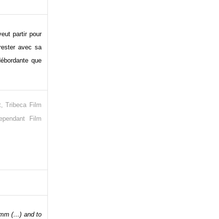
eut partir pour
 rester avec sa
débordante que
, Tribeca Film
ependant Film
35mm (…) and to