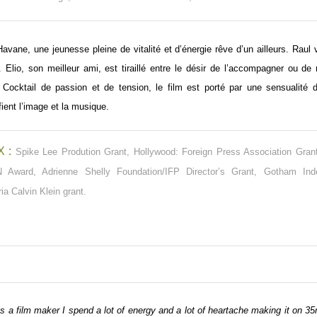
avane, une jeunesse pleine de vitalité et d’énergie rêve d’un ailleurs. Raul v
 Elio, son meilleur ami, est tiraillé entre le désir de l’accompagner ou de
 Cocktail de passion et de tension, le film est porté par une sensualité 
ient l’image et la musique.
X :
Spike Lee Prodution Grant, Hollywood: Foreign Press Association Grant
 Award, Adrienne Shelly Foundation/IFP Director’s Grant, Gotham Ind
ia Calvin Klein grant.
 a film maker I spend a lot of energy and a lot of heartache making it on 