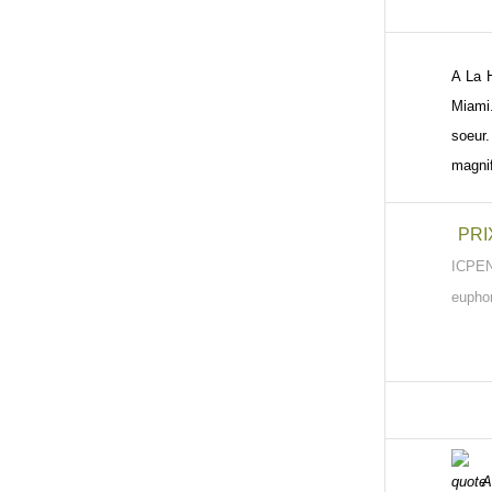
A La H
Miami.
soeur.
magnif
PRI
ICPEN
euphor
As