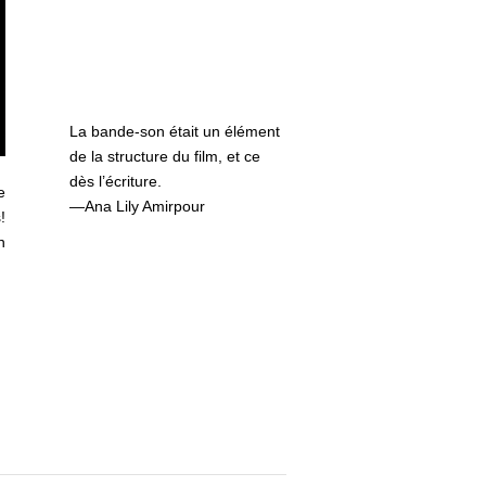
La bande-son était un élément
de la structure du film, et ce
dès l’écriture.
e
—Ana Lily Amirpour
!
n