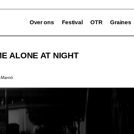
Over ons
Festival
OTR
Graines
E ALONE AT NIGHT
n Marnò