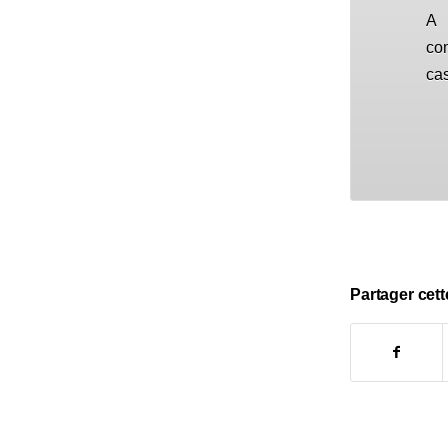
A 
com
cas
Partager cett