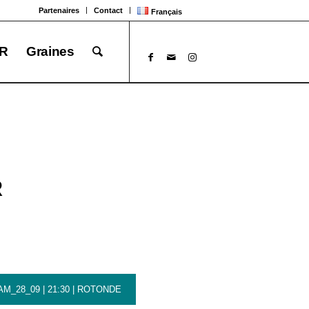
Partenaires
Contact
Français
R
Graines
R
AM_28_09 | 21:30 | ROTONDE