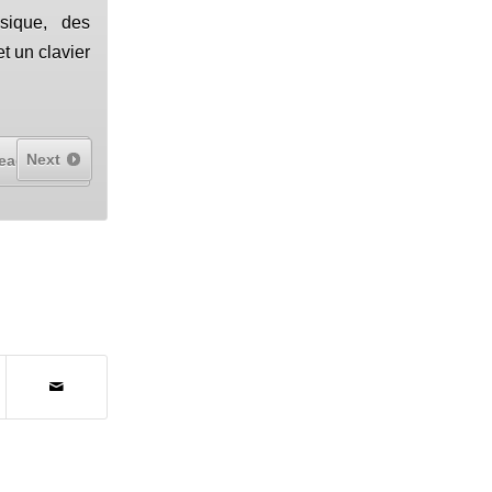
sique, des
t un clavier
Next
ead More...