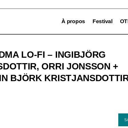
À propos
Festival
OT
MA LO-FI – INGIBJÖRG
SDOTTIR, ORRI JONSSON +
IN BJÖRK KRISTJANSDOTTI
S