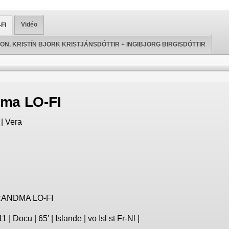
Vidéo
FI
ON, KRISTÍN BJÖRK KRISTJÁNSDÓTTIR + INGIBJÖRG BIRGISDÓTTIR
ma LO-FI
| Vera
ANDMA LO-FI
1 | Docu | 65′ | Islande | vo Isl st Fr-Nl |