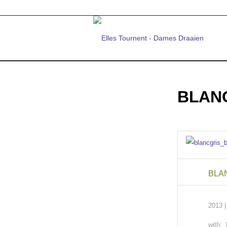
BLANC
BLA
2013 |
with: 