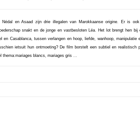
, Nédal en Asaad zijn drie illegalen van Marokkaanse origine. Er is oo
oederschap snakt en de jonge en vastbesloten Léa. Het lot brengt hen bij 
el en Casablanca, tussen verlangen en hoop, liefde, wanhoop, manipulatie 
schien ietsuit hun ontmoeting? De film borstelt een subtiel en realistisch 
el thema:mariages blancs, mariages gris …