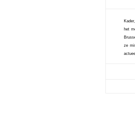
Kader
het m
Bruss
ze mis
actue