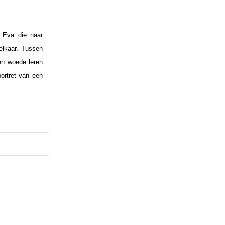
k Eva die naar
elkaar. Tussen
en woede leren
portret van een