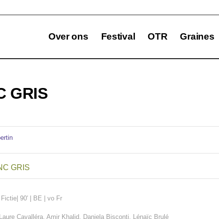
Over ons
Festival
OTR
Graines
 GRIS
NC GRIS
 Fictie
| 90′ | BE | vo Fr
Laure Cavalléra, Amir Khalid, Daniela Bisconti, Lénaïc Brulé