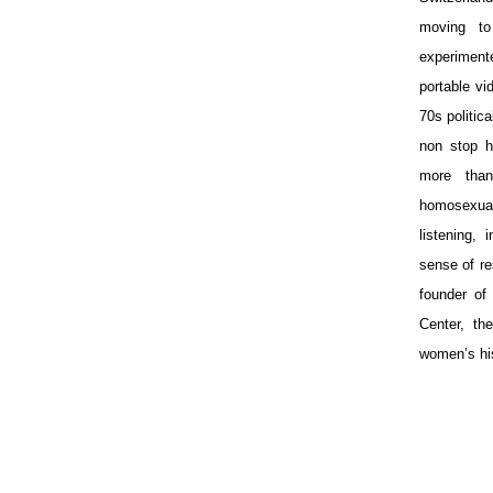
moving to
experiment
portable vi
70s politi
non stop h
more than
homosexuals
listening, 
sense of re
founder of
Center, th
women’s his
FILMOG
••••••jafkjakfj