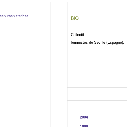
BIO
Collectif d’ac
féministes de Seville (Espagne).
FILMOGRAPHIE
2008 Hymen : certifiés conf
2004
Safia Et Sarah
1999
Sœur Innocenta priez 