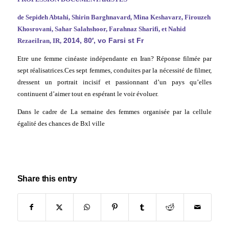
de Sepideh Abtahi, Shirin Barghnavard, Mina Keshavarz, Firouzeh
Khosrovani, Sahar Salahshoor, Farahnaz Sharifi, et Nahid
2014,
80′,
vo Farsi st Fr
Rezaei
Iran, IR,
Etre une femme cinéaste indépendante en Iran? R
éponse filmée par
sept réalisatrices.
Ces sept femmes, conduites par la nécessité de filmer,
dressent un portrait incisif et passionnant d’un pays qu’elles
continuent d’aimer tout en espérant le voir évoluer.
Dans le cadre de L
a semaine des femmes organisée
par la cellule
égalité des chances de Bxl ville
Share this entry