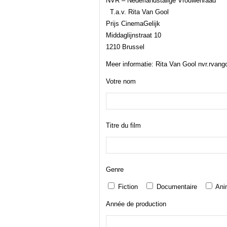
NVR – Nederlandstalige Vrouwenraad
T.a.v. Rita Van Gool
Prijs CinemaGelijk
Middaglijnstraat 10
1210 Brussel
Meer informatie: Rita Van Gool nvr.rva
Votre nom
Titre du film
Genre
Fiction
Documentaire
Ani
Année de production