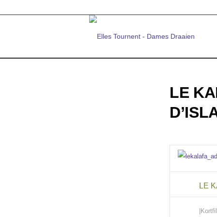
LE KA
D’ISL
LE K
|Kortf