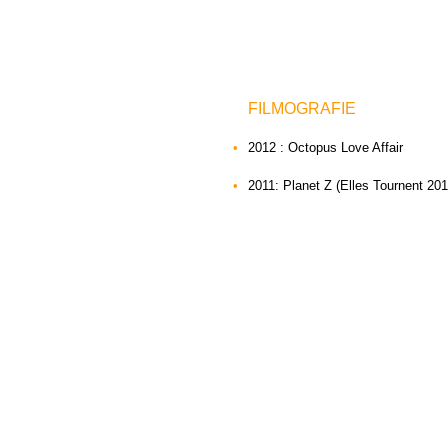
FILMOGRAFIE
•••
•
••
2012 : Octopus Love Affair
•••
•
••
2011: Planet Z (Elles Tournent 201