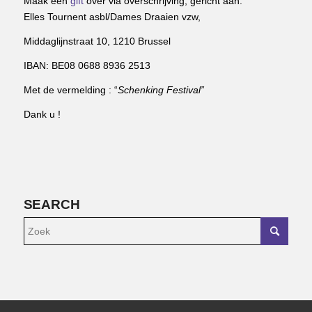
Maak een
gift
over via overschrijving, gericht aan:
Elles Tournent asbl/Dames Draaien vzw,
Middaglijnstraat 10, 1210 Brussel
IBAN: BE08 0688 8936 2513
Met de vermelding : “
Schenking Festival”
Dank u !
SEARCH