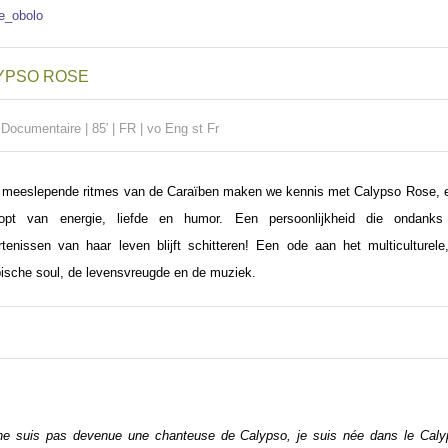
YPSO ROSE
|
Documentaire | 85′ | FR | vo Eng st Fr
 meeslepende ritmes van de Caraïben maken we kennis met Calypso Rose, ee
oopt van energie, liefde en humor. Een persoonlijkheid die ondanks
tenissen van haar leven blijft schitteren! Een ode aan het multiculturele
ische soul, de levensvreugde en de muziek.
ne suis pas devenue une chanteuse de Calypso, je suis née dans le Cal