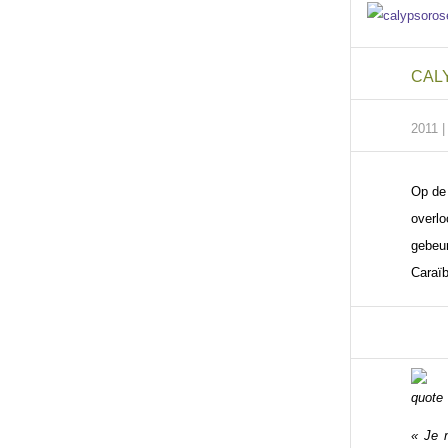
CAL
2011 
Op de
overl
gebeur
Caraïb
« Je 