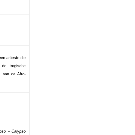
n artieste die
 de tragische
, aan de Afro-
ypso » Calypso