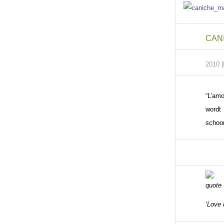
CAN
2010 |
“L’amo
wordt
schoon
‘Love 