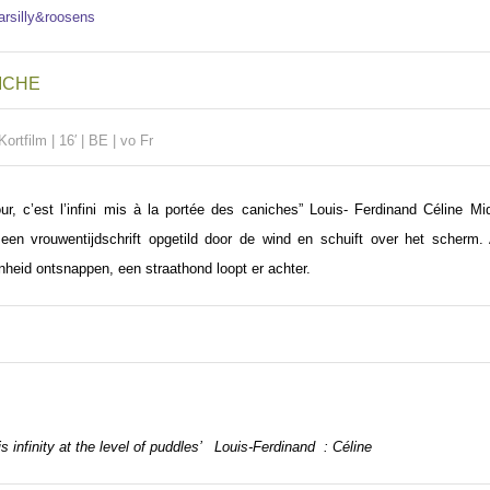
ICHE
Kortfilm
| 16′ | BE | vo Fr
ur, c’est l’infini mis à la portée des caniches” Louis- Ferdinand Céline M
 een vrouwentijdschrift opgetild door de wind en schuift over het scherm.
heid ontsnappen, een straathond loopt er achter.
is infinity at the level of puddles’ Louis-Ferdinand : Céline