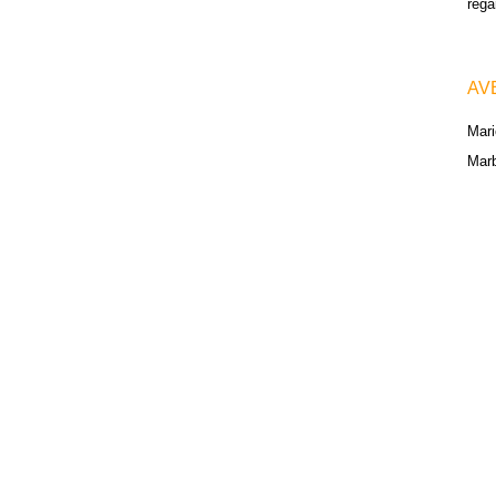
reg
AV
Mari
Marb