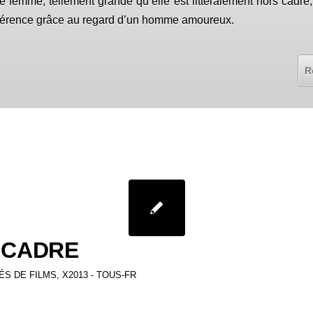
 femme, tellement grande qu’elle est littéralement hors cadre
fférence grâce au regard d’un homme amoureux.
R
 CADRE
ÉS DE FILMS
,
X2013 - TOUS-FR