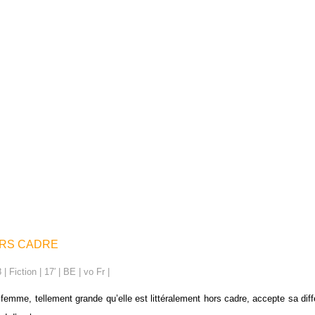
RS CADRE
| Fiction | 17′ | BE | vo Fr |
femme, tellement grande qu’elle est littéralement hors cadre, accepte sa dif