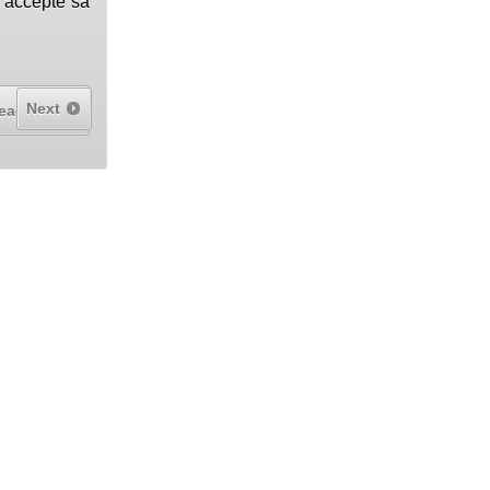
, accepte sa
Next
ead More...