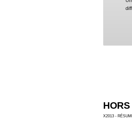
Une
di
HORS
X2013 - RÉSUM