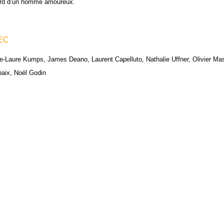
ard d’un homme amoureux.
EC
e-Laure Kumps, James Deano, Laurent Capelluto, Nathalie Uffner, Olivier Mas
aix, Noël Godin