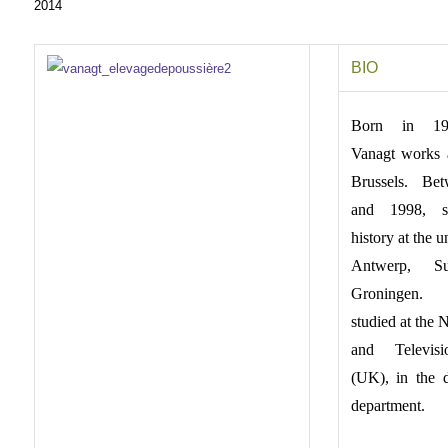
2014
BIO
Born in 19
Vanagt works 
Brussels. Be
and 1998, s
history at the u
Antwerp, S
Groningen.
studied at the 
and Televis
(UK), in the 
department.