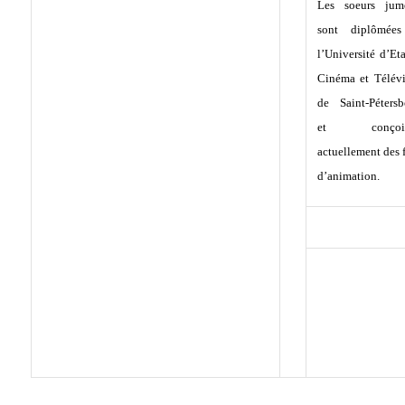
Les soeurs jume
sont diplômée
l’Université d’Et
Cinéma et Télévi
de Saint-Pétersb
et conçoiv
actuellement des 
d’animation.
FILMOGRAP
200…