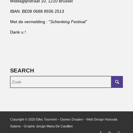
Middaglijnstraat 10, 1210 Brussel
IBAN: BE08 0688 8936 2513
Met de vermelding : “
Schenking Festival”
Dank u !
SEARCH
Copyright © 2020 Elles Tournent – Dames Draaien – Web Design Hanoulia
Salame - Graphic design
Manu De Castillon