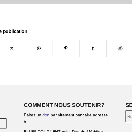
e publication
COMMENT NOUS SOUTENIR?
S
Faites un
don
par virement bancaire adressé
à :
ELLES TOURNENT asbl, Rue du Méridien,