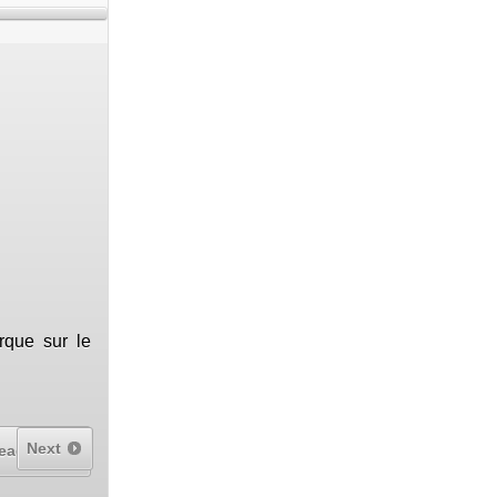
rque sur le
Next
ead More...