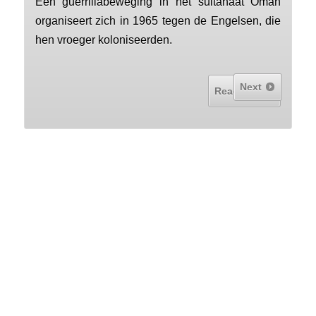
Een guerrillabeweging in het sultanaat Oman
organiseert zich in 1965 tegen de Engelsen, die
hen vroeger koloniseerden.
Next
Read More...