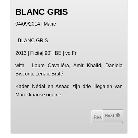
BLANC GRIS
04/09/2014 | Marie
BLANC GRIS
2013 | Fictie| 90′ | BE | vo Fr
with: Laure Cavalléra, Amir Khalid, Daniela
Bisconti, Lénaïc Brulé
Kader, Nédal en Asaad zijn drie illegalen van
Marokkaanse origine.
Next
Read More...