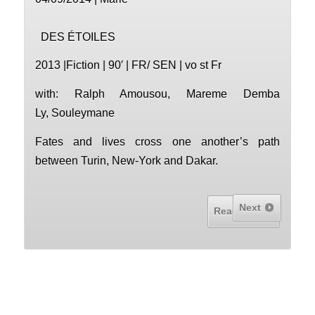
DES ÉTOILES
2013 |Fiction | 90′ | FR/ SEN | vo st Fr
with: Ralph Amousou, Mareme Demba
Ly, Souleymane
Fates and lives cross one another’s path
between Turin, New-York and Dakar.
Next
Read More...