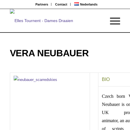
Partners
Contact
Nederlands
VERA NEUBAUER
BIO
Czech born V
Neubauer is o
UK proli
animator, an au
of scripts 